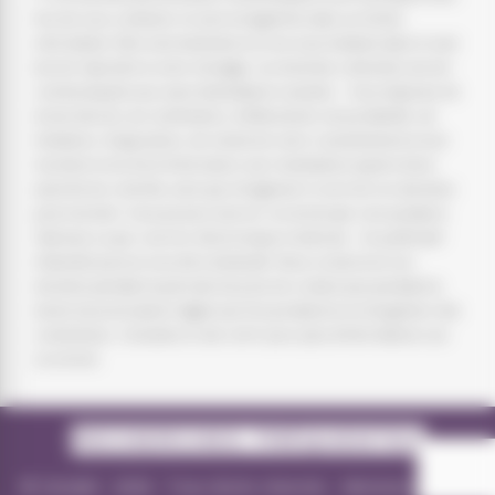
fins de vous contacter et sont enregistrées dans un fichier
informatisé. Elles sont destinées à et ses sous-traitants dans le seul
but de répondre à votre message. Les données collectées seront
communiquées aux seuls destinataires suivants: . Vous disposez de
droits d’accès, de rectification, d’effacement, de portabilité, de
limitation, d’opposition, de retrait de votre consentement à tout
moment et du droit d’introduire une réclamation auprès d’une
autorité de contrôle, ainsi que d’organiser le sort de vos données
post-mortem. Vous pouvez exercer ces droits par voie postale à
l'adresse ou par courrier électronique à l'adresse . Un justificatif
d'identité pourra vous être demandé. Nous conservons vos
données pendant la période de prise de contact puis pendant la
durée de prescription légale aux fins probatoires et de gestion des
contentieux. Consultez le site cnil.fr pour plus d’informations sur
vos droits.
RECHERCHES FRÉQUENTES
©
Vistalid
- 2026 - Tous droits réservés -
Mentions légales