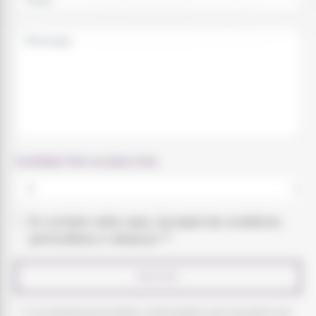
Combien font un plus trois
En cochant cette case, j'accepte les conditions
particulières ci-dessous **
ENVOYER
** Les données personnelles communiquées sont nécessaires aux