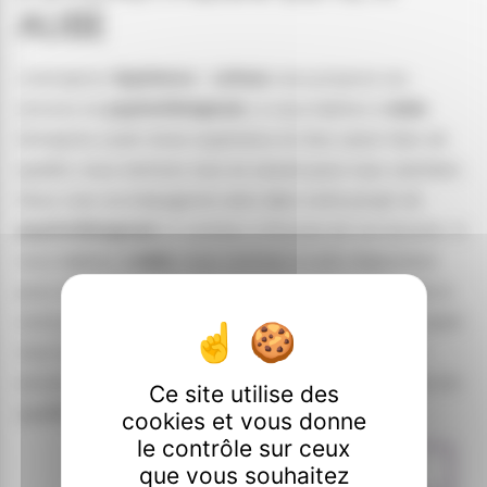
AUBE
L’entreprise
Expérience - LeNous
vous propose ses
services en
psychothérapeute
, si vous habitez à
Aube
.
Entreprise usant d’une expérience et d’un savoir-faire de
qualité, nous mettons tout en oeuvre pour vous satisfaire.
Nous vous accompagnons ainsi dans votre projet de
psychothérapeute
et sommes à l’écoute de vos besoins. Si
vous habitez à
Aube
, nous sommes à votre disposition
pour vous transmettre les renseignements nécessaires à
votre projet de
psychothérapeute
. Notre métier est avant
tout notre passion et le partager avec vous renforce
encore plus notre désir de réussir. Toute notre équipe est
Ce site utilise des
qualifiée et travaille avec propreté et rigueur.
cookies et vous donne
le contrôle sur ceux
que vous souhaitez
EN SAVOIR PLUS