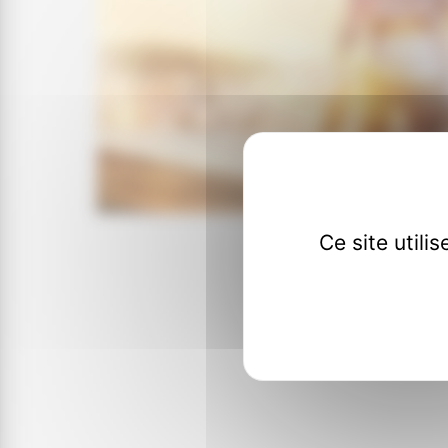
Ce site util